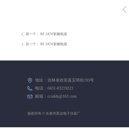
前一个：
RF-1KW射频电源
ꄴ
后一个：
RF-1KW射频电源
ꄲ
地址：
吉林省农安县宝塔街193号
电话：
0431-83219223
邮箱：
ccxddz@163.com
版权所有 ©
长春市星达电子仪器厂